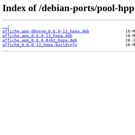
Index of /debian-ports/pool-hpp
../
affiche.app-dbgsym_0.6.0-13_hppa.deb
affiche.app_0.6.0-13_hppa.deb
affiche.app_0.6.0-8+b2_hppa.deb
affiche_0.6.0-13_hppa.buildinfo