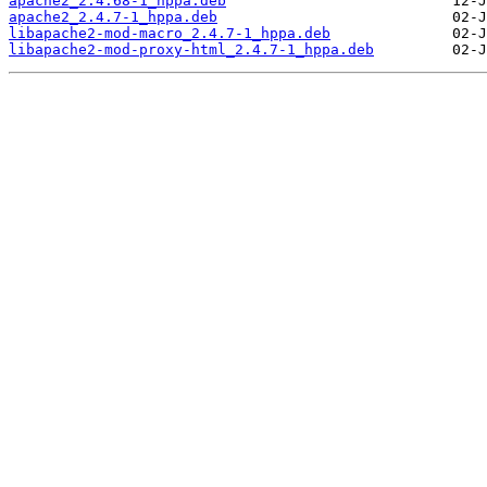
apache2_2.4.68-1_hppa.deb
apache2_2.4.7-1_hppa.deb
libapache2-mod-macro_2.4.7-1_hppa.deb
libapache2-mod-proxy-html_2.4.7-1_hppa.deb