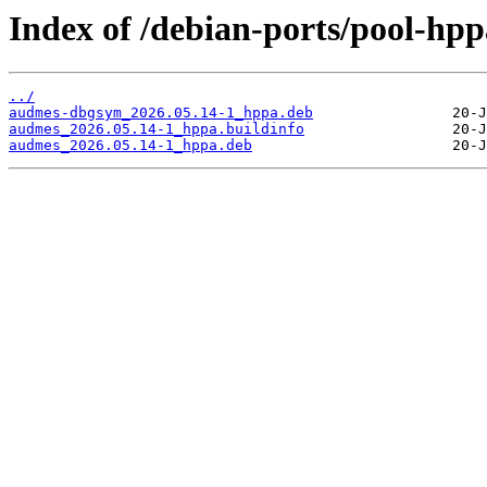
Index of /debian-ports/pool-hp
../
audmes-dbgsym_2026.05.14-1_hppa.deb
audmes_2026.05.14-1_hppa.buildinfo
audmes_2026.05.14-1_hppa.deb