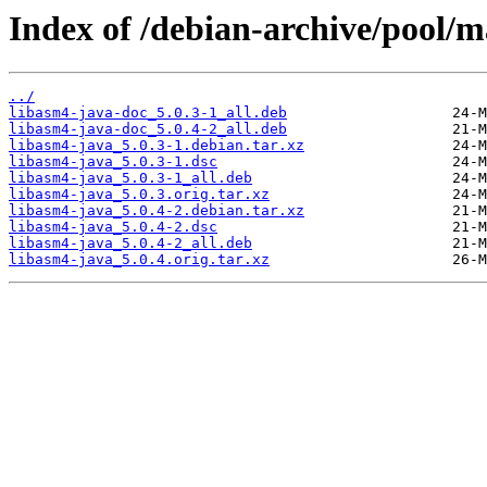
Index of /debian-archive/pool/m
../
libasm4-java-doc_5.0.3-1_all.deb
libasm4-java-doc_5.0.4-2_all.deb
libasm4-java_5.0.3-1.debian.tar.xz
libasm4-java_5.0.3-1.dsc
libasm4-java_5.0.3-1_all.deb
libasm4-java_5.0.3.orig.tar.xz
libasm4-java_5.0.4-2.debian.tar.xz
libasm4-java_5.0.4-2.dsc
libasm4-java_5.0.4-2_all.deb
libasm4-java_5.0.4.orig.tar.xz