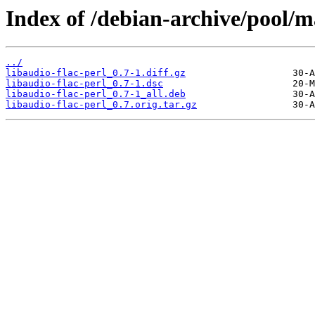
Index of /debian-archive/pool/ma
../
libaudio-flac-perl_0.7-1.diff.gz
libaudio-flac-perl_0.7-1.dsc
libaudio-flac-perl_0.7-1_all.deb
libaudio-flac-perl_0.7.orig.tar.gz